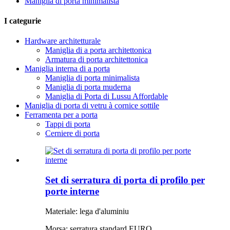
Maniglia di porta minimalista
I categurie
Hardware architetturale
Maniglia di a porta architettonica
Armatura di porta architettonica
Maniglia interna di a porta
Maniglia di porta minimalista
Maniglia di porta muderna
Maniglia di Porta di Lussu Affordable
Maniglia di porta di vetru à cornice sottile
Ferramenta per a porta
Tappi di porta
Cerniere di porta
Set di serratura di porta di profilo per
porte interne
Materiale: lega d'aluminiu
Morsa: serratura standard EURO