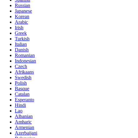
Russian
Japanese
Korean
Arabic
Irish
Greek
Turkish
Italian
Danish
Romanian
Indonesian
Czech
Afrikaans
Swedish
Polish
Basque
Catalan
Esperanto
Hindi
Lao
Albanian
Amharic
Armenian
Azerbaijani