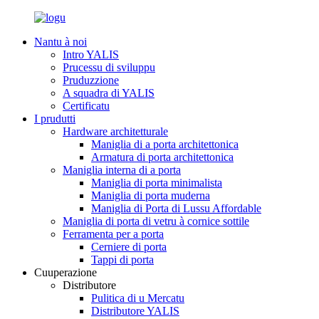
Nantu à noi
Intro YALIS
Prucessu di sviluppu
Pruduzzione
A squadra di YALIS
Certificatu
I prudutti
Hardware architetturale
Maniglia di a porta architettonica
Armatura di porta architettonica
Maniglia interna di a porta
Maniglia di porta minimalista
Maniglia di porta muderna
Maniglia di Porta di Lussu Affordable
Maniglia di porta di vetru à cornice sottile
Ferramenta per a porta
Cerniere di porta
Tappi di porta
Cuuperazione
Distributore
Pulitica di u Mercatu
Distributore YALIS