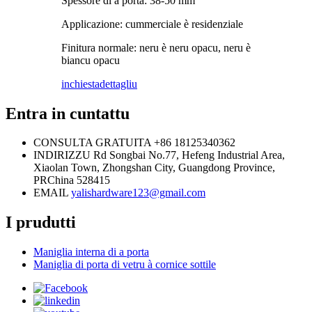
Spessore di a porta: 38-50 mm
Applicazione: cummerciale è residenziale
Finitura normale: neru è neru opacu, neru è
biancu opacu
inchiesta
dettagliu
Entra in cuntattu
CONSULTA GRATUITA
+86 18125340362
INDIRIZZU
Rd Songbai No.77, Hefeng Industrial Area,
Xiaolan Town, Zhongshan City, Guangdong Province,
PRChina 528415
EMAIL
yalishardware123@gmail.com
I prudutti
Maniglia interna di a porta
Maniglia di porta di vetru à cornice sottile