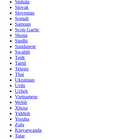
Sinhala
Slovak
Slovenian
Somali
Samoan
Scots Gaelic
Shona
Sindhi
Sundanese
Swahili
Tajik
Tamil
Telugu
Thai
Ukrainian
Urdu
Uzbek
Vietnamese
Welsh
Xhosa
Yiddish
Yoruba
Zulu
Kinyarwanda
Tatar