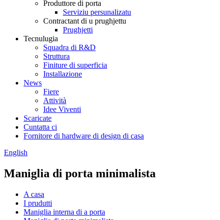
Produttore di porta
Serviziu persunalizatu
Contractant di u prughjettu
Prughjetti
Tecnulugia
Squadra di R&D
Struttura
Finiture di superficia
Installazione
News
Fiere
Attività
Idee Viventi
Scaricate
Cuntatta ci
Fornitore di hardware di design di casa
English
Maniglia di porta minimalista
A casa
I prudutti
Maniglia interna di a porta