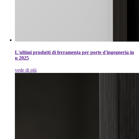
L'ultimi prudutti di ferramenta per porte d'ingegneria in
u 2025
vede di più