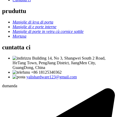
pruduttu
Maniglie di leva di porta
Maniglie di e porte interne
Maniglie di porte in vetru cù cornice sottile
Mortasa
cuntatta ci
Building 14, No 3, Shangwei South 2 Road,
HeTang Town, PengJiang District, JiangMen City,
GuangDong, China
+86 18125340362
yalishardware123@gmail.com
dumanda