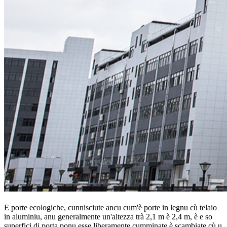
E porte ecologiche, cunnisciute ancu cum'è porte in legnu cù telaio
in aluminiu, anu generalmente un'altezza trà 2,1 m è 2,4 m, è e so
superfici di porta ponu esse liberamente cumminate è scambiate cù u