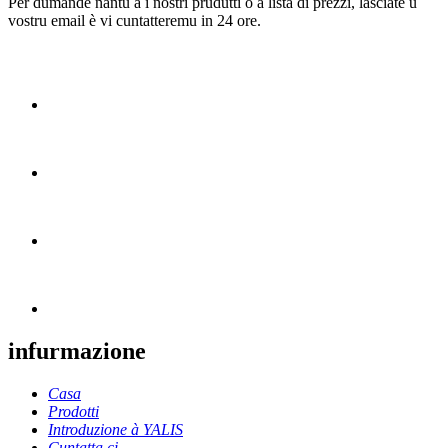
Per dumande nantu à i nostri prudutti o a lista di prezzi, lasciate u
vostru email è vi cuntatteremu in 24 ore.
infurmazione
Casa
Prodotti
Introduzione à YALIS
Cuntatta ci