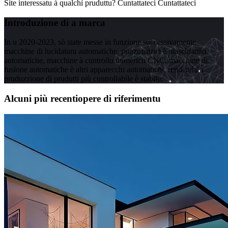
Site interessatu à qualchì pruduttu? Cuntattateci Cuntattateci
Introduzione di a marca
In u 2020-2023, sò state messe in funzione successivamente
macchine di lucidatura automatiche, punzonatrici è maschiatrici
automatiche, macchine à cuntrollu numericu CNC, macchine di
fusione automatiche è altri apparecchi automatichi, rendendu a
pruduzzione di prudutti più cuntrollabile è stabile.
Alcuni più recenti
opere di riferimentu