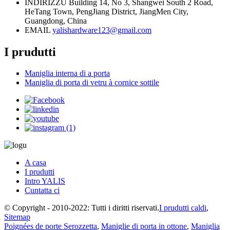
INDIRIZZU
Building 14, No 3, Shangwei South 2 Road,
HeTang Town, PengJiang District, JiangMen City,
Guangdong, China
EMAIL
yalishardware123@gmail.com
I prudutti
Maniglia interna di a porta
Maniglia di porta di vetru à cornice sottile
A casa
I prudutti
Intro YALIS
Cuntatta ci
© Copyright - 2010-2022: Tutti i diritti riservati.
I prudutti caldi
,
Sitemap
Poignées de porte Serozzetta
,
Maniglie di porta in ottone
,
Maniglia