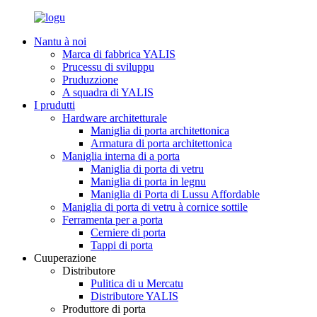
Nantu à noi
Marca di fabbrica YALIS
Prucessu di sviluppu
Pruduzzione
A squadra di YALIS
I prudutti
Hardware architetturale
Maniglia di porta architettonica
Armatura di porta architettonica
Maniglia interna di a porta
Maniglia di porta di vetru
Maniglia di porta in legnu
Maniglia di Porta di Lussu Affordable
Maniglia di porta di vetru à cornice sottile
Ferramenta per a porta
Cerniere di porta
Tappi di porta
Cuuperazione
Distributore
Pulitica di u Mercatu
Distributore YALIS
Produttore di porta