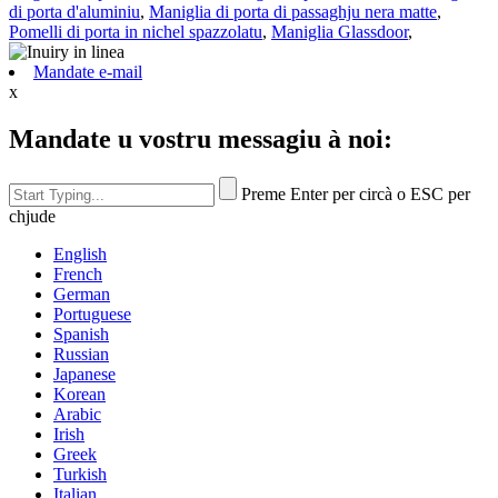
di porta d'aluminiu
,
Maniglia di porta di passaghju nera matte
,
Pomelli di porta in nichel spazzolatu
,
Maniglia Glassdoor
,
Mandate e-mail
x
Mandate u vostru messagiu à noi:
Preme Enter per circà o ESC per
chjude
English
French
German
Portuguese
Spanish
Russian
Japanese
Korean
Arabic
Irish
Greek
Turkish
Italian