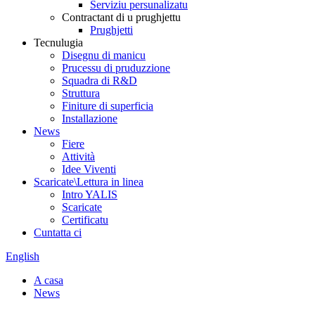
Serviziu persunalizatu
Contractant di u prughjettu
Prughjetti
Tecnulugia
Disegnu di manicu
Prucessu di pruduzzione
Squadra di R&D
Struttura
Finiture di superficia
Installazione
News
Fiere
Attività
Idee Viventi
Scaricate\Lettura in linea
Intro YALIS
Scaricate
Certificatu
Cuntatta ci
English
A casa
News