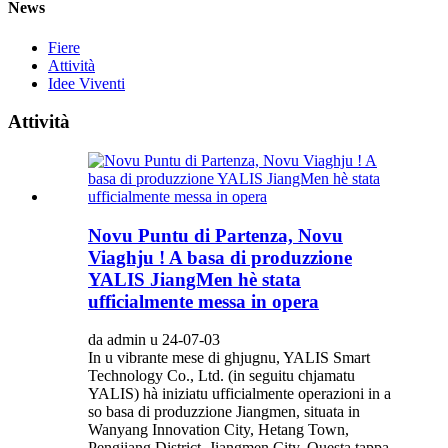
News
Fiere
Attività
Idee Viventi
Attività
Novu Puntu di Partenza, Novu
Viaghju ! A basa di produzzione
YALIS JiangMen hè stata
ufficialmente messa in opera
da admin u 24-07-03
In u vibrante mese di ghjugnu, YALIS Smart
Technology Co., Ltd. (in seguitu chjamatu
YALIS) hà iniziatu ufficialmente operazioni in a
so basa di produzzione Jiangmen, situata in
Wanyang Innovation City, Hetang Town,
Pengjiang District, Jiangmen City. Questa tappa