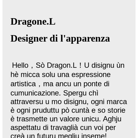
Dragone.L
Designer di l'apparenza
Hello，Sò Dragon.L！U disignu ùn
hè micca solu una espressione
artistica，ma ancu un ponte di
cumunicazione. Spergu chì
attraversu u mo disignu, ogni marca
è ogni pruduttu pò cuntà e so storie
è trasmette un valore unicu. Aghju
aspettatu di travaglià cun voi per
creà un futuru megliu inseme!