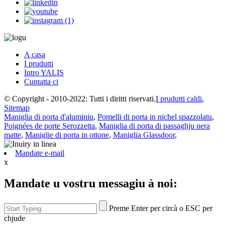
A casa
I prudutti
Intro YALIS
Cuntatta ci
© Copyright - 2010-2022: Tutti i diritti riservati.
I prudutti caldi
,
Sitemap
Maniglia di porta d'aluminiu
,
Pomelli di porta in nichel spazzolatu
,
Poignées de porte Serozzetta
,
Maniglia di porta di passaghju nera
matte
,
Maniglie di porta in ottone
,
Maniglia Glassdoor
,
Mandate e-mail
x
Mandate u vostru messagiu à noi:
Preme Enter per circà o ESC per
chjude