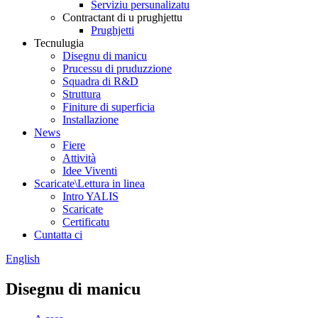
Serviziu persunalizatu
Contractant di u prughjettu
Prughjetti
Tecnulugia
Disegnu di manicu
Prucessu di pruduzzione
Squadra di R&D
Struttura
Finiture di superficia
Installazione
News
Fiere
Attività
Idee Viventi
Scaricate\Lettura in linea
Intro YALIS
Scaricate
Certificatu
Cuntatta ci
English
Disegnu di manicu