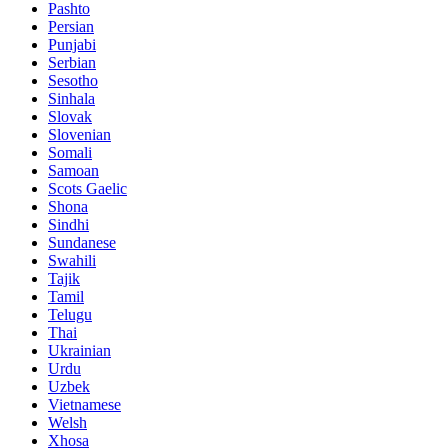
Pashto
Persian
Punjabi
Serbian
Sesotho
Sinhala
Slovak
Slovenian
Somali
Samoan
Scots Gaelic
Shona
Sindhi
Sundanese
Swahili
Tajik
Tamil
Telugu
Thai
Ukrainian
Urdu
Uzbek
Vietnamese
Welsh
Xhosa