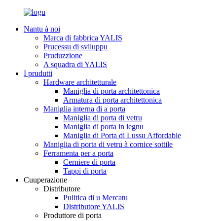
Nantu à noi
Marca di fabbrica YALIS
Prucessu di sviluppu
Pruduzzione
A squadra di YALIS
I prudutti
Hardware architetturale
Maniglia di porta architettonica
Armatura di porta architettonica
Maniglia interna di a porta
Maniglia di porta di vetru
Maniglia di porta in legnu
Maniglia di Porta di Lussu Affordable
Maniglia di porta di vetru à cornice sottile
Ferramenta per a porta
Cerniere di porta
Tappi di porta
Cuuperazione
Distributore
Pulitica di u Mercatu
Distributore YALIS
Produttore di porta