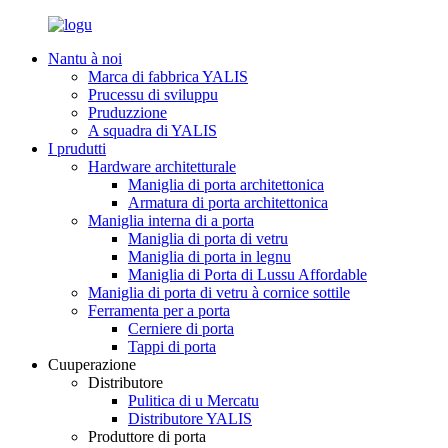
Nantu à noi
Marca di fabbrica YALIS
Prucessu di sviluppu
Pruduzzione
A squadra di YALIS
I prudutti
Hardware architetturale
Maniglia di porta architettonica
Armatura di porta architettonica
Maniglia interna di a porta
Maniglia di porta di vetru
Maniglia di porta in legnu
Maniglia di Porta di Lussu Affordable
Maniglia di porta di vetru à cornice sottile
Ferramenta per a porta
Cerniere di porta
Tappi di porta
Cuuperazione
Distributore
Pulitica di u Mercatu
Distributore YALIS
Produttore di porta