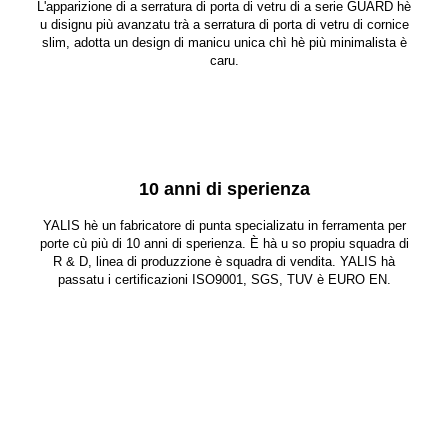
L'apparizione di a serratura di porta di vetru di a serie GUARD hè
u disignu più avanzatu trà a serratura di porta di vetru di cornice
slim, adotta un design di manicu unica chì hè più minimalista è
caru.
10 anni di sperienza
YALIS hè un fabricatore di punta specializatu in ferramenta per
porte cù più di 10 anni di sperienza. È hà u so propiu squadra di
R & D, linea di produzzione è squadra di vendita. YALIS hà
passatu i certificazioni ISO9001, SGS, TUV è EURO EN.