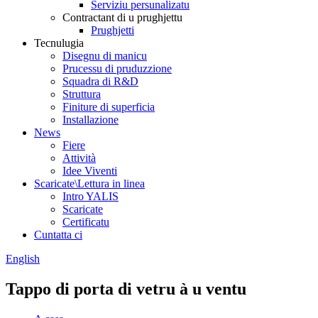
Serviziu persunalizatu
Contractant di u prughjettu
Prughjetti
Tecnulugia
Disegnu di manicu
Prucessu di pruduzzione
Squadra di R&D
Struttura
Finiture di superficia
Installazione
News
Fiere
Attività
Idee Viventi
Scaricate\Lettura in linea
Intro YALIS
Scaricate
Certificatu
Cuntatta ci
English
Tappo di porta di vetru à u ventu