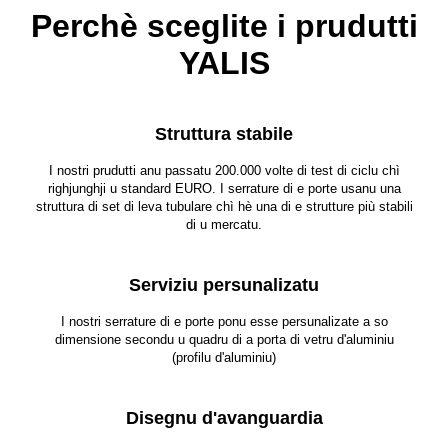
Perchè sceglite i prudutti
YALIS
Struttura stabile
I nostri prudutti anu passatu 200.000 volte di test di ciclu chì
righjunghji u standard EURO. I serrature di e porte usanu una
struttura di set di leva tubulare chì hè una di e strutture più stabili
di u mercatu.
Serviziu persunalizatu
I nostri serrature di e porte ponu esse persunalizate a so
dimensione secondu u quadru di a porta di vetru d'aluminiu
(profilu d'aluminiu)
Disegnu d'avanguardia