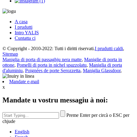
A casa
I prudutti
Intro YALIS
Cuntatta ci
© Copyright - 2010-2022: Tutti i diritti riservati.
I prudutti caldi
,
Sitemap
Maniglia di porta di passaghju nera matte
,
Maniglie di porta in
ottone
,
Pomelli di porta in nichel spazzolatu
,
Maniglia di porta
d'aluminiu
,
Poignées de porte Serozzetta
,
Maniglia Glassdoor
,
Mandate e-mail
x
Mandate u vostru messagiu à noi:
Preme Enter per circà o ESC per
chjude
English