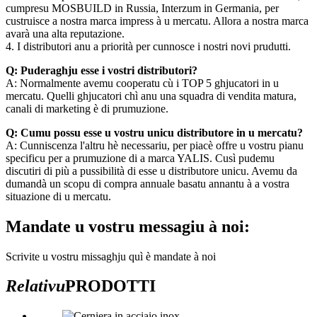
cumpresu MOSBUILD in Russia, Interzum in Germania, per
custruisce a nostra marca impress à u mercatu. Allora a nostra marca
avarà una alta reputazione.
4. I distributori anu a priorità per cunnosce i nostri novi prudutti.
Q: Puderaghju esse i vostri distributori?
A: Normalmente avemu cooperatu cù i TOP 5 ghjucatori in u
mercatu. Quelli ghjucatori chì anu una squadra di vendita matura,
canali di marketing è di prumuzione.
Q: Cumu possu esse u vostru unicu distributore in u mercatu?
A: Cunniscenza l'altru hè necessariu, per piacè offre u vostru pianu
specificu per a prumuzione di a marca YALIS. Cusì pudemu
discutiri di più a pussibilità di esse u distributore unicu. Avemu da
dumandà un scopu di compra annuale basatu annantu à a vostra
situazione di u mercatu.
Mandate u vostru messagiu à noi:
Scrivite u vostru missaghju quì è mandate à noi
Relativu
PRODOTTI