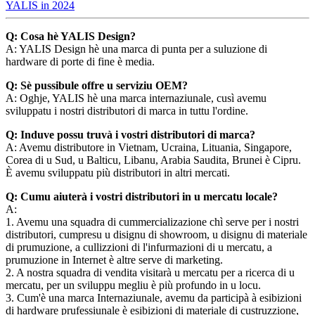
YALIS in 2024
Q: Cosa hè YALIS Design?
A: YALIS Design hè una marca di punta per a suluzione di
hardware di porte di fine è media.
Q: Sè pussibule offre u serviziu OEM?
A: Oghje, YALIS hè una marca internaziunale, cusì avemu
sviluppatu i nostri distributori di marca in tuttu l'ordine.
Q: Induve possu truvà i vostri distributori di marca?
A: Avemu distributore in Vietnam, Ucraina, Lituania, Singapore,
Corea di u Sud, u Balticu, Libanu, Arabia Saudita, Brunei è Cipru.
È avemu sviluppatu più distributori in altri mercati.
Q: Cumu aiuterà i vostri distributori in u mercatu locale?
A:
1. Avemu una squadra di cummercializazione chì serve per i nostri
distributori, cumpresu u disignu di showroom, u disignu di materiale
di prumuzione, a cullizzioni di l'infurmazioni di u mercatu, a
prumuzione in Internet è altre serve di marketing.
2. A nostra squadra di vendita visitarà u mercatu per a ricerca di u
mercatu, per un sviluppu megliu è più profundo in u locu.
3. Cum'è una marca Internaziunale, avemu da participà à esibizioni
di hardware prufessiunale è esibizioni di materiale di custruzzione,